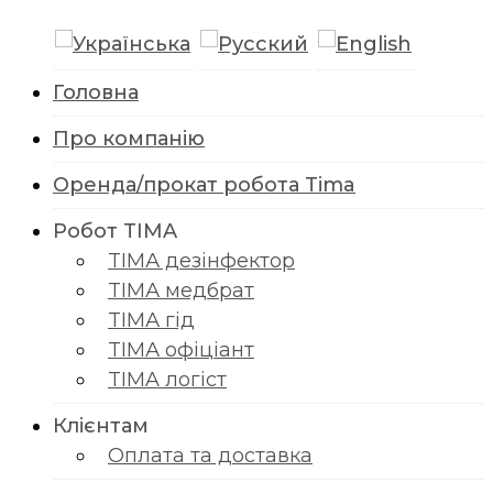
Головна
Про компанію
Оренда/прокат робота Tima
Робот TIMA
TІМА дезінфектор
TІМА медбрат
TІМА гід
TІМА офіціант
TIMA логіст
Клієнтам
Оплата та доставка