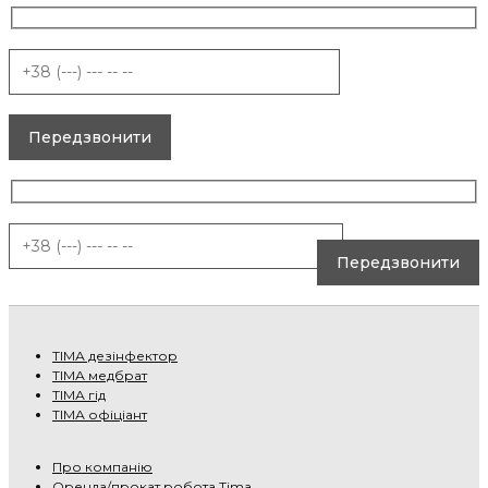
TІМА дезінфектор
TІМА медбрат
TІМА гід
TІМА офіціант
Про компанію
Оренда/прокат робота Tima